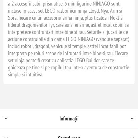
a 2 accesorii sabii prismatice. 6 minifigurine NINJAGO sunt
incluse in acest set LEGO razboinicii ninja Lloyd, Nya, Arin si
Sora, fiecare cu un accesoriu arma ninja, plus ticalosii Nokt si
liderul dragonienilor Tyr, care au si ei arme, astfel incat copiii sa
interpreteze confruntari intre bine si rau. Seturile si jucariile de
actiune construibile din gama LEGO NINJAGO (vandute separat)
includ roboti, dragoni, vehicule si temple, astfel incat fanii pot
interpreta pe roluri scene de infruntari intre bine si rau. Fiecare
set ninja poate fi creat cu aplicatia LEGO Builder, care te
ghideaza pe tine si pe copilul tau intr-o aventura de constructie
simpla si intuitiva.
Informații