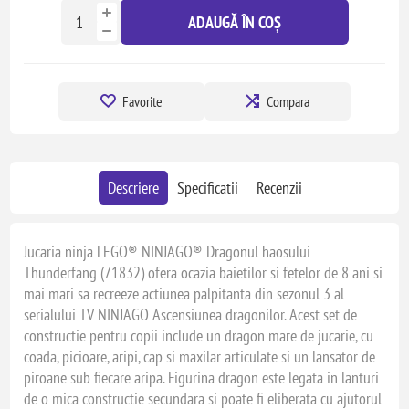
ADAUGĂ ÎN COȘ
Favorite
Compara
Descriere
Specificatii
Recenzii
Jucaria ninja LEGO® NINJAGO® Dragonul haosului
Thunderfang (71832) ofera ocazia baietilor si fetelor de 8 ani si
mai mari sa recreeze actiunea palpitanta din sezonul 3 al
serialului TV NINJAGO Ascensiunea dragonilor. Acest set de
constructie pentru copii include un dragon mare de jucarie, cu
coada, picioare, aripi, cap si maxilar articulate si un lansator de
piroane sub fiecare aripa. Figurina dragon este legata in lanturi
de o mica constructie secundara si poate fi eliberata cu ajutorul