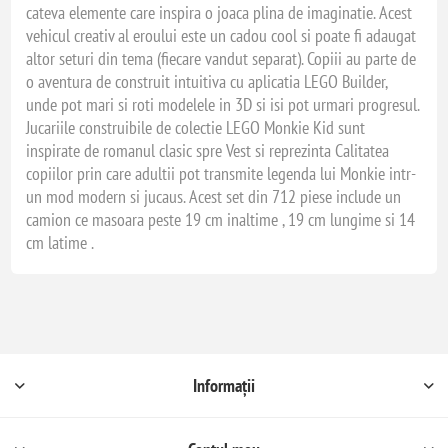
cateva elemente care inspira o joaca plina de imaginatie. Acest
vehicul creativ al eroului este un cadou cool si poate fi adaugat
altor seturi din tema (fiecare vandut separat). Copiii au parte de
o aventura de construit intuitiva cu aplicatia LEGO Builder,
unde pot mari si roti modelele in 3D si isi pot urmari progresul.
Jucariile construibile de colectie LEGO Monkie Kid sunt
inspirate de romanul clasic spre Vest si reprezinta Calitatea
copiilor prin care adultii pot transmite legenda lui Monkie intr-
un mod modern si jucaus. Acest set din 712 piese include un
camion ce masoara peste 19 cm inaltime , 19 cm lungime si 14
cm latime .
Informații