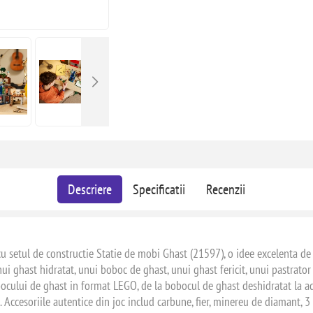
Descriere
Specificatii
Recenzii
 setul de constructie Statie de mobi Ghast (21597), o idee excelenta de c
unui ghast hidratat, unui boboc de ghast, unui ghast fericit, unui pastrato
bocului de ghast in format LEGO, de la bobocul de ghast deshidratat la adu
. Accesoriile autentice din joc includ carbune, fier, minereu de diamant, 3 