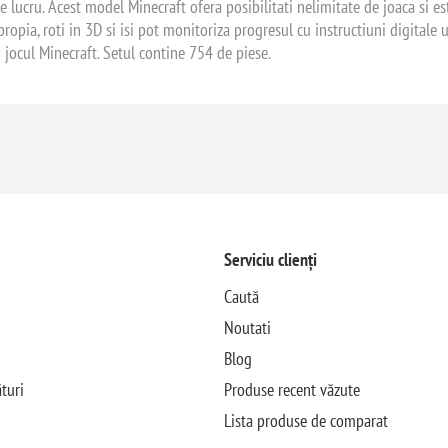
de lucru. Acest model Minecraft ofera posibilitati nelimitate de joaca si 
apropia, roti in 3D si isi pot monitoriza progresul cu instructiuni digita
n jocul Minecraft. Setul contine 754 de piese.
Serviciu clienți
Caută
Noutati
Blog
turi
Produse recent văzute
Lista produse de comparat