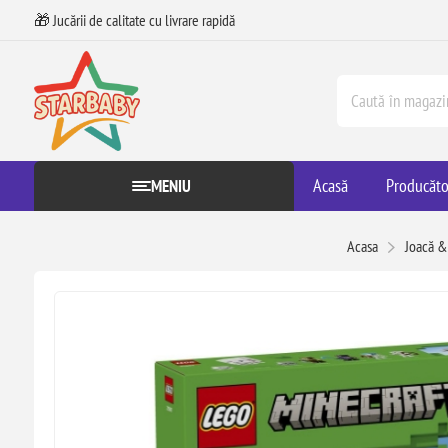
🎁 Jucării de calitate cu livrare rapidă
Acasă
Producăto
MENIU
Acasa
Joacă &