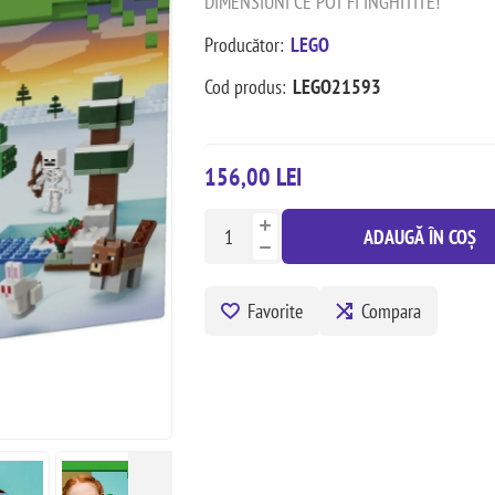
DIMENSIUNI CE POT FI INGHITITE!
Producător:
LEGO
Cod produs:
LEGO21593
156,00 LEI
ADAUGĂ ÎN COȘ
Favorite
Compara