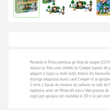
Porneste in Prima aventura pe timp de noapte (21593) 
alatura lui Alex, unui schelet, lui Creeper, lupului d
adapost si lupta cu mobi ostili. Arborii din biomuril
distruge adapostul atunci cand Creeper-ul se apropie p
2 torte, 2 bucati de minereu de carbune, un tufis de f
exploziva, acest set Minecraft este o idee grozava de 
copiii pot apropia, roti modelele in 3D si isi pot mon