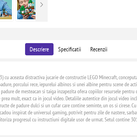
Descriere
Specificatii
Recenzii
cu aceasta distractiva jucarie de constructie LEGO Minecraft, conceputa p
e padure, porcului rece, iepurelui albinos si unei albine pentru scene de ac
e padure de mesteacan si taiga inzapezita ofera copiilor resursele pentru
rea mult, exact ca in jocul video. Detaliile autentice din jocul video incl
ructe de padure dulci si un cufar care contine seminte, un os si cirese. Cu 
cadou inspirat de universul gaming, potrivit pentru zile de nastere, sarbat
itoriza progresul cu instructiuni digitale usor de urmat. Setul contine 30