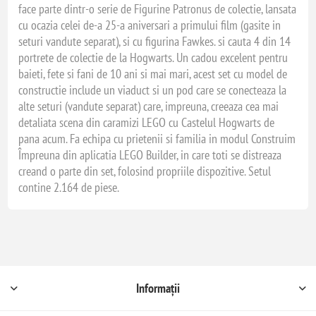
face parte dintr-o serie de Figurine Patronus de colectie, lansata
cu ocazia celei de-a 25-a aniversari a primului film (gasite in
seturi vandute separat), si cu figurina Fawkes. si cauta 4 din 14
portrete de colectie de la Hogwarts. Un cadou excelent pentru
baieti, fete si fani de 10 ani si mai mari, acest set cu model de
constructie include un viaduct si un pod care se conecteaza la
alte seturi (vandute separat) care, impreuna, creeaza cea mai
detaliata scena din caramizi LEGO cu Castelul Hogwarts de
pana acum. Fa echipa cu prietenii si familia in modul Construim
Împreuna din aplicatia LEGO Builder, in care toti se distreaza
creand o parte din set, folosind propriile dispozitive. Setul
contine 2.164 de piese.
Informații