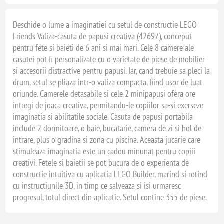
Deschide o lume a imaginatiei cu setul de constructie LEGO
Friends Valiza-casuta de papusi creativa (42697), conceput
pentru fete si baieti de 6 ani si mai mari. Cele 8 camere ale
casutei pot fi personalizate cu o varietate de piese de mobilier
si accesorii distractive pentru papusi. Iar, cand trebuie sa pleci la
drum, setul se pliaza intr-o valiza compacta, fiind usor de luat
oriunde. Camerele detasabile si cele 2 minipapusi ofera ore
intregi de joaca creativa, permitandu-le copiilor sa-si exerseze
imaginatia si abilitatile sociale. Casuta de papusi portabila
include 2 dormitoare, o baie, bucatarie, camera de zi si hol de
intrare, plus o gradina si zona cu piscina. Aceasta jucarie care
stimuleaza imaginatia este un cadou minunat pentru copiii
creativi. Fetele si baietii se pot bucura de o experienta de
constructie intuitiva cu aplicatia LEGO Builder, marind si rotind
cu instructiunile 3D, in timp ce salveaza si isi urmaresc
progresul, totul direct din aplicatie. Setul contine 355 de piese.