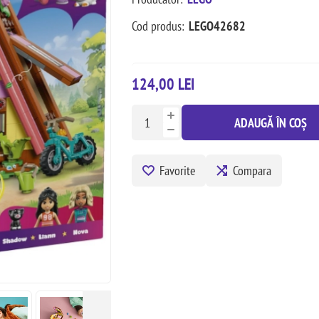
Cod produs:
LEGO42682
124,00 LEI
ADAUGĂ ÎN COȘ
Favorite
Compara