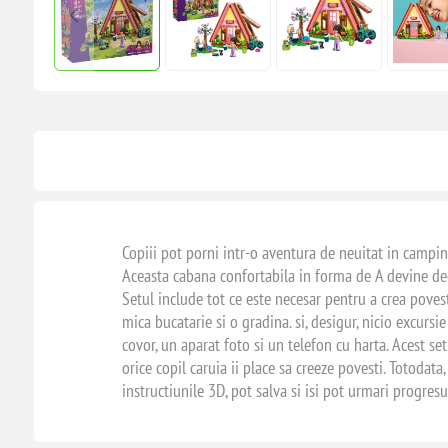
Copiii pot porni intr-o aventura de neuitat in campi
Aceasta cabana confortabila in forma de A devine deco
Setul include tot ce este necesar pentru a crea povesti 
mica bucatarie si o gradina. si, desigur, nicio excur
covor, un aparat foto si un telefon cu harta. Acest se
orice copil caruia ii place sa creeze povesti. Totodat
instructiunile 3D, pot salva si isi pot urmari progres