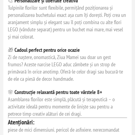
🎨
Personalizare și libertate creativă
Tulpinile florilor sunt flexibile, permițând poziționarea și
personalizarea buchetului exact așa cum îți dorești. Poți crea un
aranjament simplu și elegant sau îl poți combina cu alte flori
LEGO (vândute separat) pentru un buchet mai mare, mai vesel
și mai colorat.
🎁
Cadoul perfect pentru orice ocazie
Zi de naștere, onomastică, Ziua Mamei sau doar un gest
frumos? Aceste narcise LEGO aduc zâmbete și un strop de
primăvară în orice anotimp. Oferă-le celor dragi sau bucură-te
de ele ca piesă de decor handmade.
🌸
Construcție relaxantă pentru toate vârstele 8+
Asamblarea florilor este simplă, plăcută și terapeutică – o
activitate ideală pentru momente de liniște sau pentru a
petrece timp creativ alături de cei dragi.
Atenționări:
piese de mici dimensiuni. pericol de asfixiere. nerecomandat