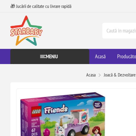
🎁 Jucării de calitate cu livrare rapidă
Acasă
Producăto
MENIU
Acasa
Joacă & Dezvoltare