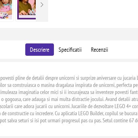
Descriere
Specificatii
Recenzii
e povesti pline de detalii despre unicorni si surprize aniversare cu jucar
etilor sa construiasca o masina dragalasa inspirata de unicorni, perfecta pe
timuleaza imaginatia celor mici si ii incurajeaza sa inventeze povesti fan
i o gogoasa, care adauga si mai multa distractie jocului. Avand detalii atra
scolarii care adora jucarii cu unicorni. Jucariile de dezvoltare LEGO 4+ c
a de constructie cu incredere. Cu aplicatia LEGO Builder, copilul se bucura 
 pot salva seturi si isi pot urmari progresul pas cu pas. Setul contine 67 d