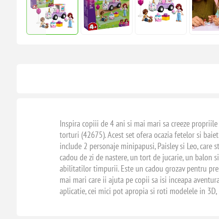
Inspira copiii de 4 ani si mai mari sa creeze propriil
torturi (42675). Acest set ofera ocazia fetelor si bai
include 2 personaje minipapusi, Paisley si Leo, care s
cadou de zi de nastere, un tort de jucarie, un balon s
abilitatilor timpurii. Este un cadou grozav pentru pre
mai mari care ii ajuta pe copii sa isi inceapa aventur
aplicatie, cei mici pot apropia si roti modelele in 3D,