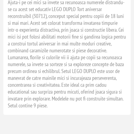
Ajuta-i pe cei mici sa invete sa recunoasca numerele distrandu-
se cu acest set educativ LEGO DUPLO Tort aniversar
reconstruibil (30712), conceput special pentru copiii de 18 luni
si mai mari. Acest set colorat transforma invatarea timpurie
intr-o experienta distractiva, prin joaca si constructie libera. Cei
mici isi pot folosi abilitati motorii fine si gandirea logica pentru
a construi tortul aniversar in mai multe moduri creative,
combinand caramizile numerotate si piese decorative.
Lumanarea, florile si culorile vii ii ajuta pe copii sa recunoasca
numerele, sa invete sa sorteze si sa exploreze concepte de baza
precum ordinea si echilibrul. Setul LEGO DUPLO este usor de
manevrat de catre mainile mici si incurajeaza perseverenta,
concentrarea si creativitatea. Este ideal ca prim cadou
educational sau surpriza pentru micuti, oferind joaca sigura si
invatare prin explorare. Modelele nu pot fi construite simultan.
Setul contine 9 piese.