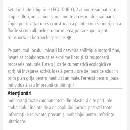
Setul include 2 figurine LEGO DUPLO, 2 albinuțe simpatice, un
stup cu flori, un camion și mai multe accesorii de grădinărit.
Copiii pot învăța cum să construiască plante, cum să îngrijească
florile și cum albinele produc mierea, pe care apoi o pot
transporta în borcănele speciale. 🍯
Pe parcursul jocului, micuții își dezvoltă abilitățile motorii fine,
învață să colaboreze, să se exprime liber și să recunoască
procesele naturale. Este o jucărie cu tematică ecologică ce
sprijină învățarea activă, ideală pentru ore de joacă ce aduc în
prim plan grija pentru mediu și animale. Perfectă pentru joaca
individuală sau împreună cu părinții!
Atenționări
îndepărtați toate componentele din plastic și alte părți ale
ambalajului înainte de a da copilului jucăria. păstrați toate
informațiile relevante, precum și ambalajul pentru referințe
ulterioare.