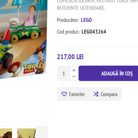
COPILULUI JUCARIA. PASTRATI TOATE IN
REFERINTE ULTERIOARE.
Producător:
LEGO
Cod produs:
LEGO43264
217,00 LEI
ADAUGĂ ÎN COȘ
Favorite
Compara