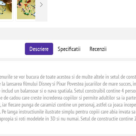
Descriere
Specificatii
Recenzii
trenurile se vor bucura de toate acestea si de multe altele in setul de con
 la lansarea filmului Disney si Pixar Povestea jucariilor de mare succes, 
includ un balansoar si o nava spatiala. Setul construibil contine 4 person
ne de cadou care creste increderea copiilor si permite adultilor sa ia part
t, iar fiecare punga de caramizi contine un personaj, astfel ca joaca incepe
 Pe langa instructiunile ilustrate simplu pentru copiii care abia invata sa 
t apropia si roti modelele in 3D si nu numai. Setul de constructie contine 