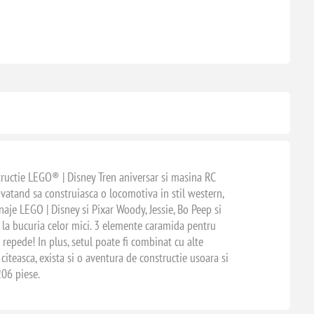
structie LEGO® | Disney Tren aniversar si masina RC
invatand sa construiasca o locomotiva in stil western,
aje LEGO | Disney si Pixar Woody, Jessie, Bo Peep si
e la bucuria celor mici. 3 elemente caramida pentru
 repede! In plus, setul poate fi combinat cu alte
citeasca, exista si o aventura de constructie usoara si
206 piese.