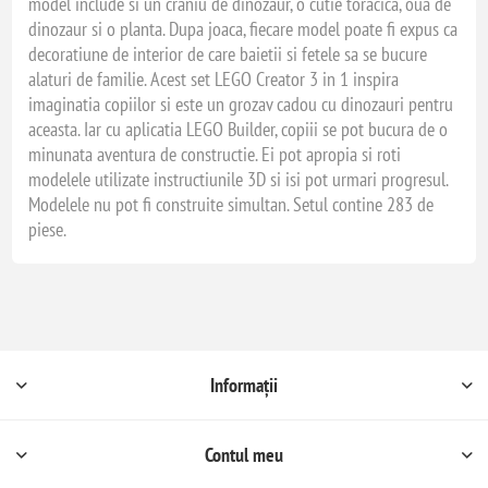
model include si un craniu de dinozaur, o cutie toracica, oua de
dinozaur si o planta. Dupa joaca, fiecare model poate fi expus ca
decoratiune de interior de care baietii si fetele sa se bucure
alaturi de familie. Acest set LEGO Creator 3 in 1 inspira
imaginatia copiilor si este un grozav cadou cu dinozauri pentru
aceasta. Iar cu aplicatia LEGO Builder, copiii se pot bucura de o
minunata aventura de constructie. Ei pot apropia si roti
modelele utilizate instructiunile 3D si isi pot urmari progresul.
Modelele nu pot fi construite simultan. Setul contine 283 de
piese.
Informații
Contul meu