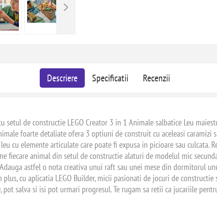
Descriere
Specificatii
Recenzii
cu setul de constructie LEGO Creator 3 in 1 Animale salbatice Leu maiestu
animale foarte detaliate ofera 3 optiuni de construit cu aceleasi caramizi 
 leu cu elemente articulate care poate fi expusa in picioare sau culcata. 
ne fiecare animal din setul de constructie alaturi de modelul mic secundar
Adauga astfel o nota creativa unui raft sau unei mese din dormitorul unu
 plus, cu aplicatia LEGO Builder, micii pasionati de jocuri de constructie 
 pot salva si isi pot urmari progresul. Te rugam sa retii ca jucariile pentr