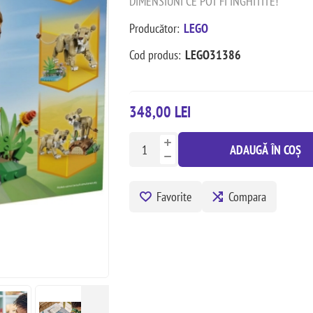
DIMENSIUNI CE POT FI INGHITITE!
Producător:
LEGO
Cod produs:
LEGO31386
348,00 LEI
ADAUGĂ ÎN COȘ
Favorite
Compara