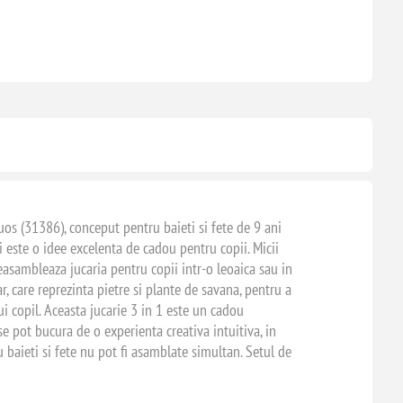
os (31386), conceput pentru baieti si fete de 9 ani
si este o idee excelenta de cadou pentru copii. Micii
Reasambleaza jucaria pentru copii intr-o leoaica sau in
, care reprezinta pietre si plante de savana, pentru a
i copil. Aceasta jucarie 3 in 1 este un cadou
se pot bucura de o experienta creativa intuitiva, in
u baieti si fete nu pot fi asamblate simultan. Setul de