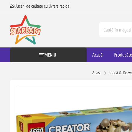
🎁 Jucării de calitate cu livrare rapidă
Acasă
Producăto
MENIU
Acasa
Joacă & Dezvo