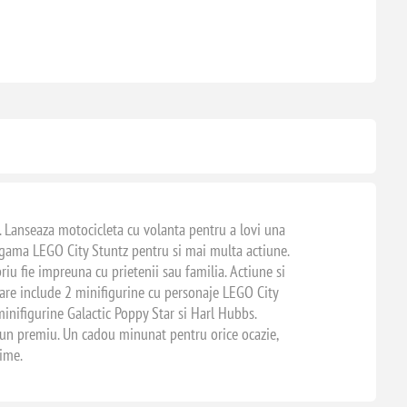
. Lanseaza motocicleta cu volanta pentru a lovi una
n gama LEGO City Stuntz pentru si mai multa actiune.
priu fie impreuna cu prietenii sau familia. Actiune si
care include 2 minifigurine cu personaje LEGO City
 minifigurine Galactic Poppy Star si Harl Hubbs.
os un premiu. Un cadou minunat pentru orice ocazie,
gime.