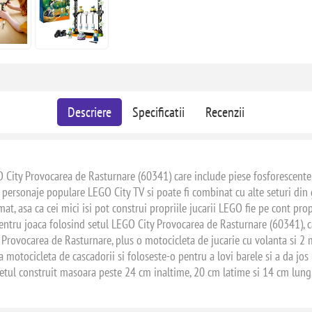
Descriere
Specificatii
Recenzii
O City Provocarea de Rasturnare (60341) care include piese fosforescente
 2 personaje populare LEGO City TV si poate fi combinat cu alte seturi di
rmat, asa ca cei mici isi pot construi propriile jucarii LEGO fie pe cont pro
pentru joaca folosind setul LEGO City Provocarea de Rasturnare (60341), 
rui Provocarea de Rasturnare, plus o motocicleta de jucarie cu volanta si 2
za motocicleta de cascadorii si foloseste-o pentru a lovi barele si a da j
 Setul construit masoara peste 24 cm inaltime, 20 cm latime si 14 cm lun