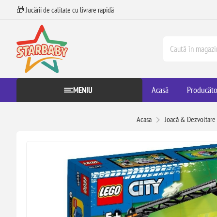
🎁 Jucării de calitate cu livrare rapidă
Acasă
Producăto
MENIU
Acasa
Joacă & Dezvoltare