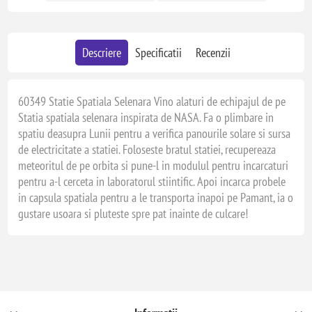
Descriere
Specificatii
Recenzii
60349 Statie Spatiala Selenara Vino alaturi de echipajul de pe
Statia spatiala selenara inspirata de NASA. Fa o plimbare in
spatiu deasupra Lunii pentru a verifica panourile solare si sursa
de electricitate a statiei. Foloseste bratul statiei, recupereaza
meteoritul de pe orbita si pune-l in modulul pentru incarcaturi
pentru a-l cerceta in laboratorul stiintific. Apoi incarca probele
in capsula spatiala pentru a le transporta inapoi pe Pamant, ia o
gustare usoara si pluteste spre pat inainte de culcare!