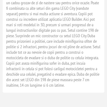
un cadou grozav de zi de nastere sau pentru orice ocazie. Poate
fi combinata cu alte seturi din gama LEGO City (vandute
separat) pentru si mai multa actiune si aventura. Copiii pot
construi cu incredere utilizat aplicatia LEGO Builder. Aici pot
mari si roti modelul in 3D, precum si urmari progresul de-a
lungul instructiunilor digitale pas cu pas. Setul contine 198 de
piese. Surprinde un mic constructor cu setul LEGO City Duba
pentru prizonieri a politiei, care include minifigurina ofiter de
politie si 2 infractori, pentru jocuri de rol pline de actiune. Setul
include tot ce au nevoie de copii pentru a construi o
motocicleta de evadare si o duba de politie cu celula integrata.
Copiii pot aseza minifigurina sofer in duba, pot incuia
infractorii in celula si pot folosi carligul motocicletei pentru a
deschide usa celulei, pregatind o evadare epica. Duba de politie
din acest set LEGO din 198 de piese masoara peste 7 cm
inaltime, 14 cm lungime si 6 cm latime.