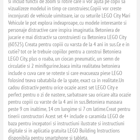
si includ functii de zoom si rotire care ii vor ajuta pe copii sa
vizualizeze modelul in timp ce construiesc.Copiii vor creste
inconjurati de vehicule uimitoare, iar cu seturile LEGO City Mari
Vehicule le pot explora indeaproape, cu modele interesante si
personaje distractive care inspira imaginatia. Betoniera de
jucarie e mai distractiv sa construiesti cu Betoniera LEGO City
(60325). Creata pentru copiii cu varsta de la 4 ani in sus.Ce e in
cutie? tot ce le trebuie copiilor pentru a construi Betoniera
LEGO City, plus o roaba, un ciocan pneumatic, un semn de
circulatie si 2 minifigurine.Joaca imita realitatea betoniera
include o cuva care se roteste si care evacueaza piese LEGO
folosind teava rabatabila de la spate, exact ca in realitate.Un
cadou distractiv pentru orice ocazie acest set LEGO City e
perfect pentru o zi de nastere, sarbatoare sau oricare alta ocazie
pentru copiii cu varste de la 4 ani in sus.Betoniera masoara
peste 9 cm inaltime, 14 cm lungime si 7 cm latime.Creat pentru
tinerii constructori Acest set 4+ include o caramida LEGO de
baza pentru incepatori si instructiuni ilustrate si instructiuni
digitale si in aplicatia gratuita LEGO Building Instructions
disponibila pentru smartphone si tableta.