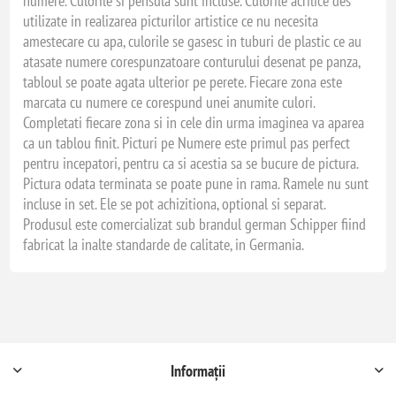
numere. Culorile si pensula sunt incluse. Culorile acrilice des
utilizate in realizarea picturilor artistice ce nu necesita
amestecare cu apa, culorile se gasesc in tuburi de plastic ce au
atasate numere corespunzatoare conturului desenat pe panza,
tabloul se poate agata ulterior pe perete. Fiecare zona este
marcata cu numere ce corespund unei anumite culori.
Completati fiecare zona si in cele din urma imaginea va aparea
ca un tablou finit. Picturi pe Numere este primul pas perfect
pentru incepatori, pentru ca si acestia sa se bucure de pictura.
Pictura odata terminata se poate pune in rama. Ramele nu sunt
incluse in set. Ele se pot achizitiona, optional si separat.
Produsul este comercializat sub brandul german Schipper fiind
fabricat la inalte standarde de calitate, in Germania.
Informații