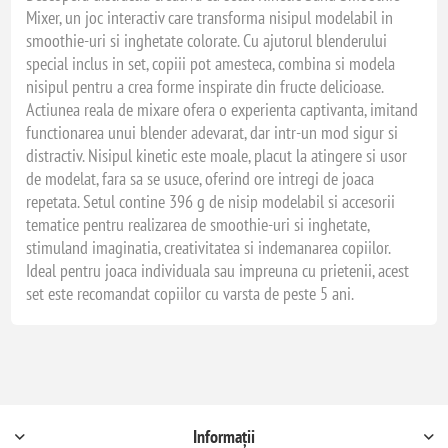
Mixer, un joc interactiv care transforma nisipul modelabil in
smoothie-uri si inghetate colorate. Cu ajutorul blenderului
special inclus in set, copiii pot amesteca, combina si modela
nisipul pentru a crea forme inspirate din fructe delicioase.
Actiunea reala de mixare ofera o experienta captivanta, imitand
functionarea unui blender adevarat, dar intr-un mod sigur si
distractiv. Nisipul kinetic este moale, placut la atingere si usor
de modelat, fara sa se usuce, oferind ore intregi de joaca
repetata. Setul contine 396 g de nisip modelabil si accesorii
tematice pentru realizarea de smoothie-uri si inghetate,
stimuland imaginatia, creativitatea si indemanarea copiilor.
Ideal pentru joaca individuala sau impreuna cu prietenii, acest
set este recomandat copiilor cu varsta de peste 5 ani.
Informații