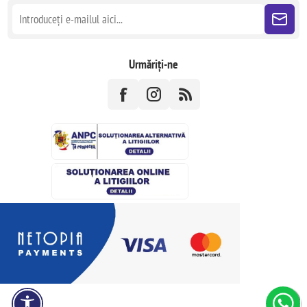
Urmăriți-ne