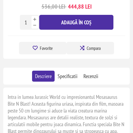
536,00 LEI
444,88 LEI
ADAUGĂ ÎN COȘ
Favorite
Compara
Descriere
Specificatii
Recenzii
Intra in lumea Jurassic World cu impresionantul Mosasaurus
Bite N Blast! Aceasta figurina uriasa, inspirata din film, masoara
peste 50 cm lungime si aduce la viata creatura marina
legendara. Mosasaurus are detalii realiste, textura de solzi si
articulatii mobile pentru joaca dinamica. Functia speciala Bite N
Blast permite dinozaurului sa muste si sa stropeasca cu apa,