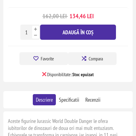
162,00 LEI
134,46 LEI
ADAUGĂ ÎN COȘ
Favorite
Compara
Disponibilitate:
Stoc epuizat
Descriere
Specificatii
Recenzii
Aceste figurine Jurassic World Double Danger le ofera
iubitorilor de dinozauri de doua ori mai mult entuziasm.
Erbivorele se transforma in carnivore, iar inapoi, in 11 pasi