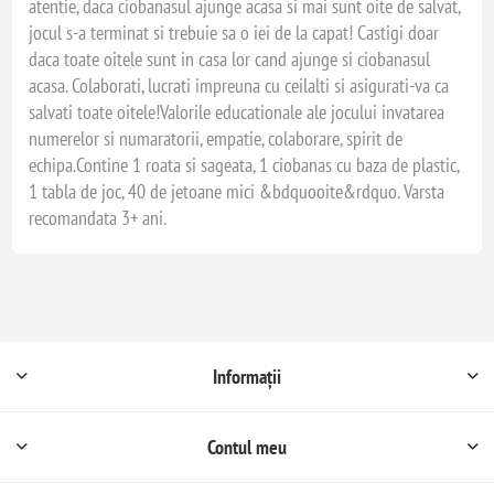
atentie, daca ciobanasul ajunge acasa si mai sunt oite de salvat,
jocul s-a terminat si trebuie sa o iei de la capat! Castigi doar
daca toate oitele sunt in casa lor cand ajunge si ciobanasul
acasa. Colaborati, lucrati impreuna cu ceilalti si asigurati-va ca
salvati toate oitele!Valorile educationale ale jocului invatarea
numerelor si numaratorii, empatie, colaborare, spirit de
echipa.Contine 1 roata si sageata, 1 ciobanas cu baza de plastic,
1 tabla de joc, 40 de jetoane mici &bdquooite&rdquo. Varsta
recomandata 3+ ani.
Informații
Contul meu