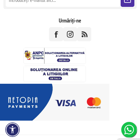
Urmăriți-ne