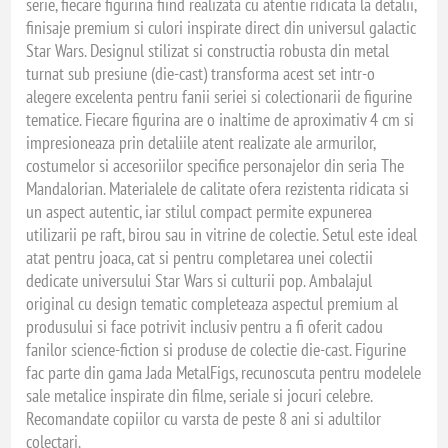
serie, fiecare figurina fiind realizata cu atentie ridicata la detalii,
finisaje premium si culori inspirate direct din universul galactic
Star Wars. Designul stilizat si constructia robusta din metal
turnat sub presiune (die-cast) transforma acest set intr-o
alegere excelenta pentru fanii seriei si colectionarii de figurine
tematice. Fiecare figurina are o inaltime de aproximativ 4 cm si
impresioneaza prin detaliile atent realizate ale armurilor,
costumelor si accesoriilor specifice personajelor din seria The
Mandalorian. Materialele de calitate ofera rezistenta ridicata si
un aspect autentic, iar stilul compact permite expunerea
utilizarii pe raft, birou sau in vitrine de colectie. Setul este ideal
atat pentru joaca, cat si pentru completarea unei colectii
dedicate universului Star Wars si culturii pop. Ambalajul
original cu design tematic completeaza aspectul premium al
produsului si face potrivit inclusiv pentru a fi oferit cadou
fanilor science-fiction si produse de colectie die-cast. Figurine
fac parte din gama Jada MetalFigs, recunoscuta pentru modelele
sale metalice inspirate din filme, seriale si jocuri celebre.
Recomandate copiilor cu varsta de peste 8 ani si adultilor
colectari.