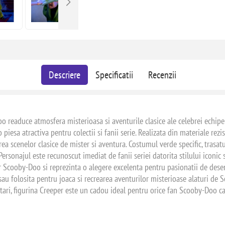
Descriere
Specificatii
Recenzii
 readuce atmosfera misterioasa si aventurile clasice ale celebrei echipe 
esa atractiva pentru colectii si fanii serie. Realizata din materiale rezist
ea scenelor clasice de mister si aventura. Costumul verde specific, trasatu
rsonajul este recunoscut imediat de fanii seriei datorita stilului iconic 
r Scooby-Doo si reprezinta o alegere excelenta pentru pasionatii de desene
a sau folosita pentru joaca si recrearea aventurilor misterioase alaturi 
ectari, figurina Creeper este un cadou ideal pentru orice fan Scooby-Doo c