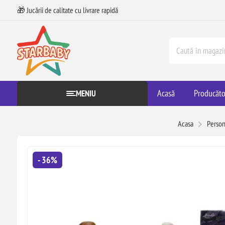
🎁 Jucării de calitate cu livrare rapidă
Acasă
Producăto
MENIU
Acasa
Perso
- 36%