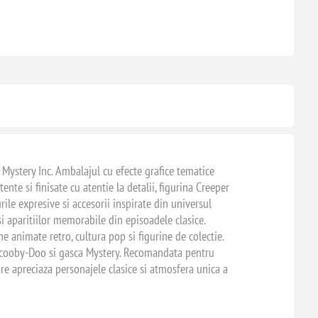
Mystery Inc. Ambalajul cu efecte grafice tematice
ente si finisate cu atentie la detalii, figurina Creeper
rile expresive si accesorii inspirate din universul
si aparitiilor memorabile din episoadele clasice.
 animate retro, cultura pop si figurine de colectie.
de Scooby-Doo si gasca Mystery. Recomandata pentru
are apreciaza personajele clasice si atmosfera unica a