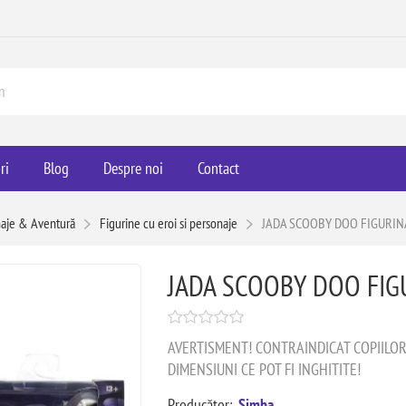
ri
Blog
Despre noi
Contact
naje & Aventură
Figurine cu eroi si personaje
JADA SCOOBY DOO FIGURIN
JADA SCOOBY DOO FIG
AVERTISMENT! CONTRAINDICAT COPIILOR M
DIMENSIUNI CE POT FI INGHITITE!
Producător:
Simba