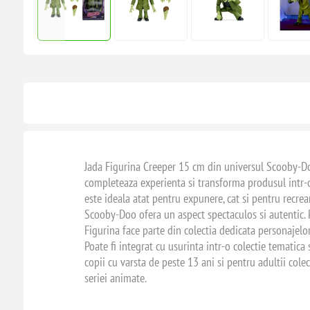
Jada Figurina Creeper 15 cm din universul Scooby-Doo
completeaza experienta si transforma produsul intr-o pi
este ideala atat pentru expunere, cat si pentru recrear
Scooby-Doo ofera un aspect spectaculos si autentic. Pe
Figurina face parte din colectia dedicata personajelo
Poate fi integrat cu usurinta intr-o colectie tematic
copii cu varsta de peste 13 ani si pentru adultii col
seriei animate.