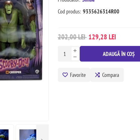
Cod produs:
9335626314R00
202,00 LEI
129,28 LEI
ADAUGĂ ÎN COȘ
Favorite
Compara