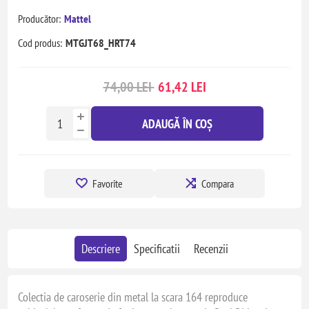
Producător:
Mattel
Cod produs:
MTGJT68_HRT74
74,00 LEI
61,42 LEI
ADAUGĂ ÎN COȘ
Favorite
Compara
Descriere
Specificatii
Recenzii
Colectia de caroserie din metal la scara 164 reproduce