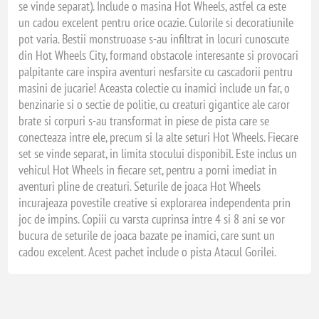
se vinde separat). Include o masina Hot Wheels, astfel ca este
un cadou excelent pentru orice ocazie. Culorile si decoratiunile
pot varia. Bestii monstruoase s-au infiltrat in locuri cunoscute
din Hot Wheels City, formand obstacole interesante si provocari
palpitante care inspira aventuri nesfarsite cu cascadorii pentru
masini de jucarie! Aceasta colectie cu inamici include un far, o
benzinarie si o sectie de politie, cu creaturi gigantice ale caror
brate si corpuri s-au transformat in piese de pista care se
conecteaza intre ele, precum si la alte seturi Hot Wheels. Fiecare
set se vinde separat, in limita stocului disponibil. Este inclus un
vehicul Hot Wheels in fiecare set, pentru a porni imediat in
aventuri pline de creaturi. Seturile de joaca Hot Wheels
incurajeaza povestile creative si explorarea independenta prin
joc de impins. Copiii cu varsta cuprinsa intre 4 si 8 ani se vor
bucura de seturile de joaca bazate pe inamici, care sunt un
cadou excelent. Acest pachet include o pista Atacul Gorilei.