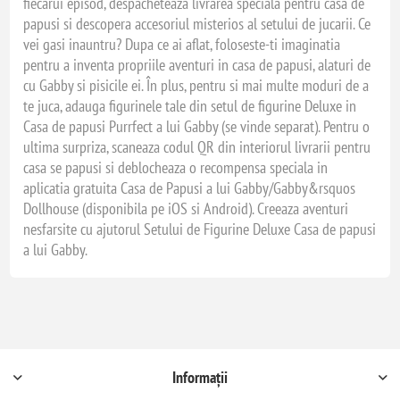
fiecarui episod, despacheteaza livrarea speciala pentru casa de
papusi si descopera accesoriul misterios al setului de jucarii. Ce
vei gasi inauntru? Dupa ce ai aflat, foloseste-ti imaginatia
pentru a inventa propriile aventuri in casa de papusi, alaturi de
cu Gabby si pisicile ei. În plus, pentru si mai multe moduri de a
te juca, adauga figurinele tale din setul de figurine Deluxe in
Casa de papusi Purrfect a lui Gabby (se vinde separat). Pentru o
ultima surpriza, scaneaza codul QR din interiorul livrarii pentru
casa se papusi si deblocheaza o recompensa speciala in
aplicatia gratuita Casa de Papusi a lui Gabby/Gabby&rsquos
Dollhouse (disponibila pe iOS si Android). Creeaza aventuri
nesfarsite cu ajutorul Setului de Figurine Deluxe Casa de papusi
a lui Gabby.
Informații