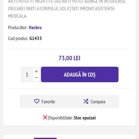
AR FI PUTUT FI INGHITITE SAU AR FI PUTUT AJUNGE IN INTERIORUL
ORICAREI PARTI A CORPULUI, SOLICITATI IMEDIAT ASISTENTA
MEDICALA.
Producător:
Hasbro
Cod produs:
G1433
73,00 LEI
ADAUGĂ ÎN COȘ
Favorite
Compara
Disponibilitate:
Stoc epuizat