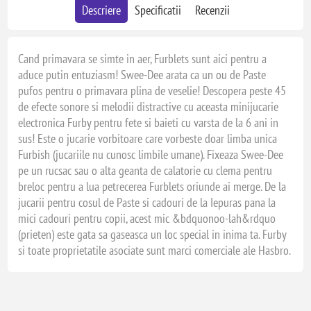
Descriere
Specificatii
Recenzii
Cand primavara se simte in aer, Furblets sunt aici pentru a
aduce putin entuziasm! Swee-Dee arata ca un ou de Paste
pufos pentru o primavara plina de veselie! Descopera peste 45
de efecte sonore si melodii distractive cu aceasta minijucarie
electronica Furby pentru fete si baieti cu varsta de la 6 ani in
sus! Este o jucarie vorbitoare care vorbeste doar limba unica
Furbish (jucariile nu cunosc limbile umane). Fixeaza Swee-Dee
pe un rucsac sau o alta geanta de calatorie cu clema pentru
breloc pentru a lua petrecerea Furblets oriunde ai merge. De la
jucarii pentru cosul de Paste si cadouri de la Iepuras pana la
mici cadouri pentru copii, acest mic &bdquonoo-lah&rdquo
(prieten) este gata sa gaseasca un loc special in inima ta. Furby
si toate proprietatile asociate sunt marci comerciale ale Hasbro.