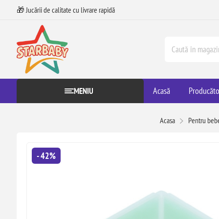
🎁 Jucării de calitate cu livrare rapidă
Acasă
Producăto
MENIU
Acasa
Pentru beb
- 42%