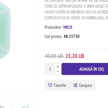
DETERIORAT SAU DA SEMNE DE DETERIOR
STRICTA SUPRAVEGHERE A UNUI ADULT. N
LASATI COPIII SA MEARGA SAU SA ALERG
COPILULUI SA SE JOACE CU AMBALAJUL. 
Producător:
MELII
Cod produs:
ML23730
40,00 LEI
23,20 LEI
ADAUGĂ ÎN COȘ
Favorite
Compara