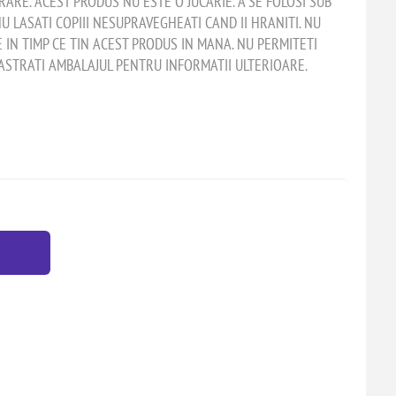
ARE. ACEST PRODUS NU ESTE O JUCARIE. A SE FOLOSI SUB
U LASATI COPIII NESUPRAVEGHEATI CAND II HRANITI. NU
E IN TIMP CE TIN ACEST PRODUS IN MANA. NU PERMITETI
PASTRATI AMBALAJUL PENTRU INFORMATII ULTERIOARE.