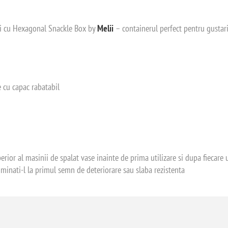
ri cu Hexagonal Snackle Box by
Melii
– containerul perfect pentru gustar
e cu capac rabatabil
erior al masinii de spalat vase inainte de prima utilizare si dupa fiecare u
eliminati-l la primul semn de deteriorare sau slaba rezistenta