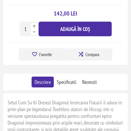
142,00 LEI
ADAUGĂ ÎN COȘ
Favorite
Compara
Descriere
Specificatii
Recenzii
Setul Cum Sa Iti Dresezi Dragonul Incercarea Flacarii il aduce in
prim-plan pe legendarul Toothless alaturi de Hiccup, intr-o
versiune spectaculoasa pregatita pentru confruntari epice.
Dragonul impresioneaza prin aripile mari, decorate cu simboluri
rosii contrastante, si prin detaliile atent sculptate ale corpului,