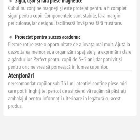
🔸
Sigur, ușor și fără piese magnetice
Cubul nu conține magneți și este protejat pentru a fi complet
sigur pentru copii. Componentele sunt stabile, fără margini
periculoase, iar designul facilitează învățarea fără frustrare.
🔸
Proiectat pentru succes academic
Fiecare rotire este o oportunitate de a învăța mai mult. Ajută la
dezvoltarea memoriei, a organizării spațiale și a exprimării clare
a gândurilor. Perfect pentru copii de 3–5 ani, dar potrivit și
pentru oricine vrea să pornească în lumea cuburilor.
Atenționări
nerecomandat copiilor sub 36 luni. atenție! conține piese mici
care pot fi înghițite! pericol de asfixiere! vă rugăm să păstrați
ambalajul pentru informații ulterioare în legătură cu acest
produs.