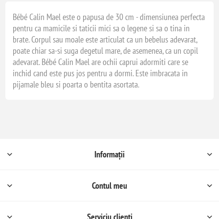
Bébé Calin Mael este o papusa de 30 cm - dimensiunea perfecta
pentru ca mamicile si taticii mici sa o legene si sa o tina in
brate. Corpul sau moale este articulat ca un bebelus adevarat,
poate chiar sa-si suga degetul mare, de asemenea, ca un copil
adevarat. Bébé Calin Mael are ochii caprui adormiti care se
inchid cand este pus jos pentru a dormi. Este imbracata in
pijamale bleu si poarta o bentita asortata.
Informații
Contul meu
Serviciu clienți