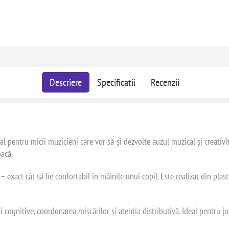
Descriere
Specificatii
Recenzii
l pentru micii muzicieni care vor să-și dezvolte auzul muzical și creativit
oacă.
xact cât să fie confortabil în mâinile unui copil. Este realizat din plastic
și cognitive, coordonarea mișcărilor și atenția distributivă. Ideal pentru j