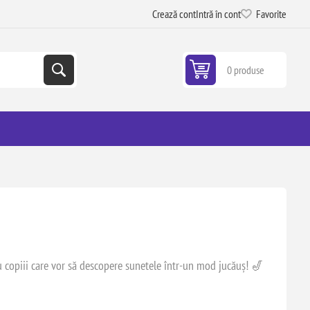
Crează cont
Intră în cont
Favorite
0 produse
u copiii care vor să descopere sunetele într-un mod jucăuș! 🎷