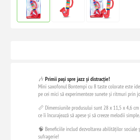
🎶
Primii pași spre jazz și distracție!
Mini saxofonul Bontempi cu 8 taste colorate este idea
pe cei mici să experimenteze sunete și ritmuri prin j
📏 Dimensiunile produsului sunt 28 x 11,5 x 4,6 cm – e
ce îi încurajează să apese și să creeze melodii simple.
🧠 Beneficiile includ dezvoltarea abilităților sociale 
sufragerie!