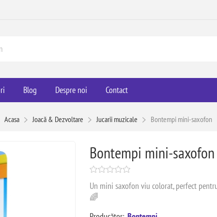
ri
Blog
Despre noi
Contact
Acasa
Joacă & Dezvoltare
Jucarii muzicale
Bontempi mini-saxofon
Bontempi mini-saxofon
Un mini saxofon viu colorat, perfect pentr
🌈
Producător:
Bontempi