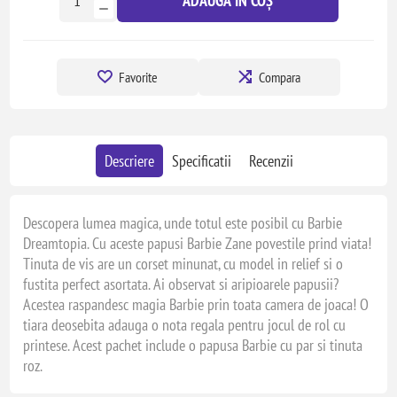
ADAUGĂ ÎN COȘ
Favorite
Compara
Descriere
Specificatii
Recenzii
Descopera lumea magica, unde totul este posibil cu Barbie
Dreamtopia. Cu aceste papusi Barbie Zane povestile prind viata!
Tinuta de vis are un corset minunat, cu model in relief si o
fustita perfect asortata. Ai observat si aripioarele papusii?
Acestea raspandesc magia Barbie prin toata camera de joaca! O
tiara deosebita adauga o nota regala pentru jocul de rol cu
printese. Acest pachet include o papusa Barbie cu par si tinuta
roz.