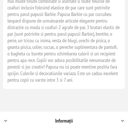
mai multe tinute combinate si asortate si toate felurile de
coafuri inclusiv folosind elastice de par care sunt potrivite
pentru parul papusii Barbie. Papusa Barbie cu par curcubeu
leopard dispune de urmatoarele articole elegante pentru
distractie cu moda si coafuri 2 agrafe de par, 3 bratari elastic de
par (sunt potrivite si pentru parul papusii Barbie), bentite, o
perie, un tricou cu inima, vesta de blugi, urechi de pisica, o
geanta pisica, colier, rucsac, o pereche suplimentara de pantofi,
o bagheta cu burete pentru schimbarea culorii si un recipient
pentru apa rece. Copiii vor adora posibilitatile nenumarate de
povesti si joc creativ! Papusa nu isi poate mentine pozitia fara
sprijin. Culorile si decoratiunile variaza. Este un cadou excelent
pentru copii cu varste intre 3 si 7 ani.
Informații