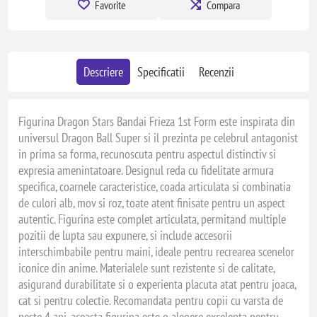
Favorite
Compara
Descriere
Specificatii
Recenzii
Figurina Dragon Stars Bandai Frieza 1st Form este inspirata din
universul Dragon Ball Super si il prezinta pe celebrul antagonist
in prima sa forma, recunoscuta pentru aspectul distinctiv si
expresia amenintatoare. Designul reda cu fidelitate armura
specifica, coarnele caracteristice, coada articulata si combinatia
de culori alb, mov si roz, toate atent finisate pentru un aspect
autentic. Figurina este complet articulata, permitand multiple
pozitii de lupta sau expunere, si include accesorii
interschimbabile pentru maini, ideale pentru recrearea scenelor
iconice din anime. Materialele sunt rezistente si de calitate,
asigurand durabilitate si o experienta placuta atat pentru joaca,
cat si pentru colectie. Recomandata pentru copii cu varsta de
peste 4 ani, aceasta figurina este o alegere excelenta pentru