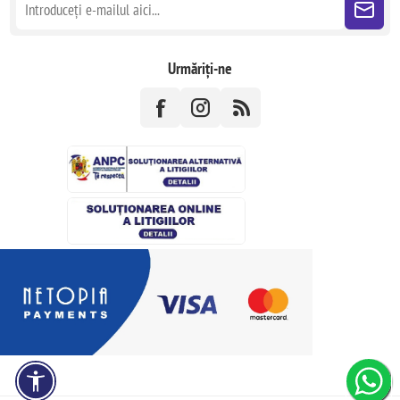
Urmăriți-ne