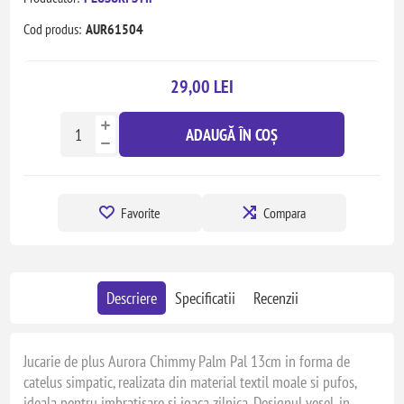
Cod produs:
AUR61504
29,00 LEI
ADAUGĂ ÎN COȘ
Favorite
Compara
Descriere
Specificatii
Recenzii
Jucarie de plus Aurora Chimmy Palm Pal 13cm in forma de
catelus simpatic, realizata din material textil moale si pufos,
ideala pentru imbratisare si joaca zilnica. Designul vesel, in