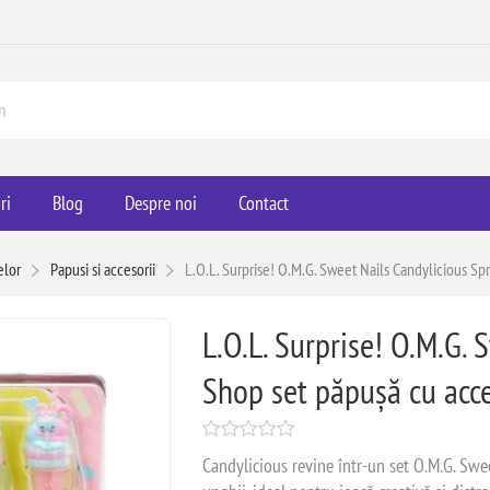
ri
Blog
Despre noi
Contact
elor
Papusi si accesorii
L.O.L. Surprise! O.M.G. Sweet Nails Candylicious Sp
L.O.L. Surprise! O.M.G. 
Shop set păpușă cu acce
Candylicious revine într-un set O.M.G. Swee