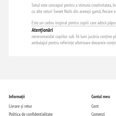
Setul este conceput pentru a stimula creativitatea, înd
cu alte seturi Sweet Nails din aceeași gamă, fiecare 
Este un cadou inspirat pentru copiii care adoră păpușil
Atenționări
nerecomandat copiilor sub 36 luni. jucăria conține pie
ambalajul pentru referințe ulterioare deoarece conțin
Informații
Contul meu
Livrare și retur
Cont
Politica de confidențialitate
Comenzi