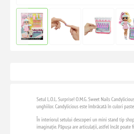
Setul L.O.L. Surprise! O.M.G. Sweet Nails Candyliciou
unghiilor. Candylicious este îmbrăcată în culori paste
În interiorul setului descoperi un mini stand tip shop
imaginație. Păpușa are articulații, astfel încât poate 