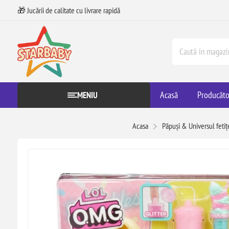
🎁 Jucării de calitate cu livrare rapidă
Acasă
Producăto
MENIU
Acasa
Păpuși & Universul fetiț