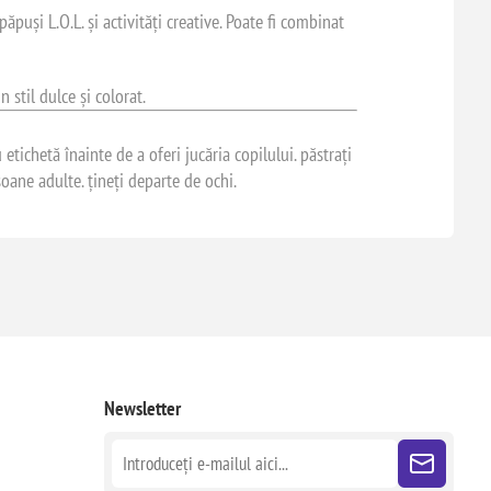
ăpuși L.O.L. și activități creative. Poate fi combinat
 stil dulce și colorat.
tichetă înainte de a oferi jucăria copilului. păstrați
oane adulte. țineți departe de ochi.
Newsletter