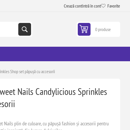
Crează cont
Intră în cont
Favorite
0 produse
rinkles Shop set păpușă cu accesorii
Sweet Nails Candylicious Sprinkles
sorii
t Nails plin de culoare, cu păpușă fashion și accesorii pentru