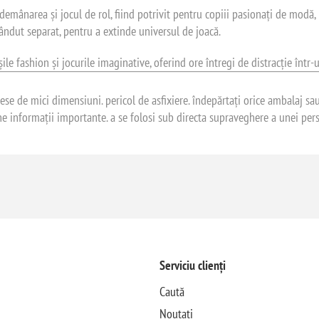
emânarea și jocul de rol, fiind potrivit pentru copiii pasionați de modă, p
vândut separat, pentru a extinde universul de joacă.
e fashion și jocurile imaginative, oferind ore întregi de distracție într-un
se de mici dimensiuni. pericol de asfixiere. îndepărtați orice ambalaj sau e
e informații importante. a se folosi sub directa supraveghere a unei pers
Serviciu clienți
Caută
Noutati