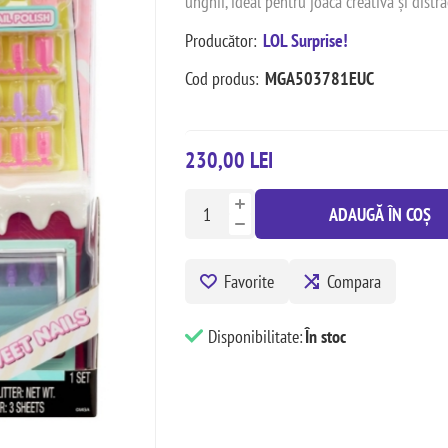
unghii, ideal pentru joacă creativă și distra
Producător:
LOL Surprise!
Cod produs:
MGA503781EUC
230,00 LEI
ADAUGĂ ÎN COȘ
Favorite
Compara
Disponibilitate:
În stoc